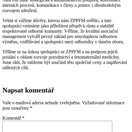
interních procesů, komunikace s členy a pomoc s dlouhodobým
rozvojem sdružení.
Velmi si vážíme důvěry, kterou nám ZPPFM svěřilo, a tuto
spolupráci vnímáme jako příležitost přispět k růstu a stabilitě
respektované odborné komunity. Věříme, že kvalitní asociační
management vytváří pevný základ pro smysluplnou odbornou
výměnu, vzdělávání a spolupráci mezi odborníky v daném oboru.
Těšíme se na úzkou spolupráci se ZPPFM a na podporu jejich
poslání v oblasti rozvoje porodnictví a fetomaternální medicíny.
Jsme rádi, že můžeme být součástí této společné cesty a naplňování
sdílených cílů.
Napsat komentář
Vaše e-mailová adresa nebude zveřejněna.
Vyžadované informace
jsou označeny
*
Komentář
*