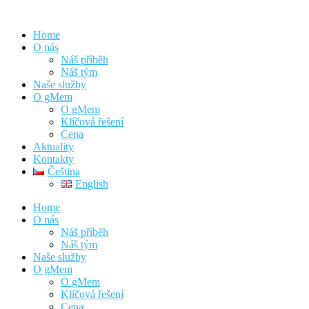
Home
O nás
Náš příběh
Náš tým
Naše služby
O gMem
O gMem
Klíčová řešení
Cena
Aktuality
Kontakty
Čeština
English
Home
O nás
Náš příběh
Náš tým
Naše služby
O gMem
O gMem
Klíčová řešení
Cena