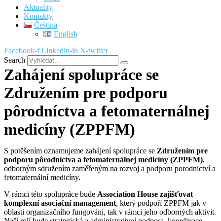
Aktuality
Kontakty
Čeština
English
Facebook-f
Linkedin-in
X-twitter
Search
Zahájení spolupráce se
Združením pre podporu
pôrodníctva a fetomaternálnej
medicíny (ZPPFM)
S potěšením oznamujeme zahájení spolupráce se
Združením pre
podporu pôrodníctva a fetomaternálnej medicíny (ZPPFM)
,
odborným sdružením zaměřeným na rozvoj a podporu porodnictví a
fetomaternální medicíny.
V rámci této spolupráce bude
Association House zajišťovat
komplexní asociační management
, který podpoří ZPPFM jak v
oblasti organizačního fungování, tak v rámci jeho odborných aktivit.
Naší rolí bude strategická a administrativní podpora, koordinace