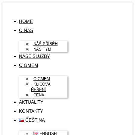
HOME
O NÁS
NÁŠ PŘÍBĚH
NÁŠ TÝM
NAŠE SLUŽBY
O GMEM
O GMEM
KLÍČOVÁ
ŘEŠENÍ
CENA
AKTUALITY
KONTAKTY
ČEŠTINA
ENGLISH