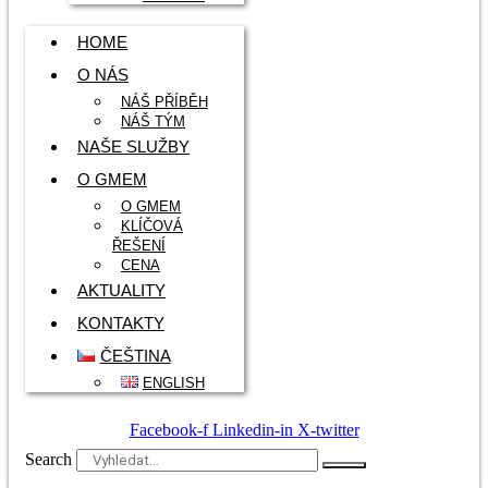
HOME
O NÁS
NÁŠ PŘÍBĚH
NÁŠ TÝM
NAŠE SLUŽBY
O GMEM
O GMEM
KLÍČOVÁ
ŘEŠENÍ
CENA
AKTUALITY
KONTAKTY
ČEŠTINA
ENGLISH
Facebook-f
Linkedin-in
X-twitter
Search