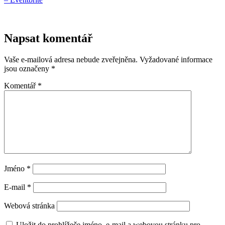
Napsat komentář
Vaše e-mailová adresa nebude zveřejněna.
Vyžadované informace
jsou označeny
*
Komentář
*
Jméno
*
E-mail
*
Webová stránka
Uložit do prohlížeče jméno, e-mail a webovou stránku pro