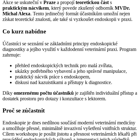
Akce se uskuteční v
Praze
a propojí
teoretickou část
s
praktickým nácvikem
, který povede zkušený odborník
MVDr.
Michal Alexa
. Tento jedinečný formát účastníkům umožní nejen
získat teoretické znalosti, ale také si vyzkoušet endoskopii v praxi.
Co kurz nabídne
Účastníci se seznámí se základními principy endoskopické
diagnostiky a jejího využití v každodenní veterinární praxi. Program
zahrnuje:
přehled endoskopických technik pro malá zvířata,
ukázky potřebného vybavení a jeho správné manipulace,
praktický nácvik práce s endoskopem,
diskusi nad kazuistikami a přístupy k diagnostice.
Díky
omezenému počtu účastníků
je zajištěn individuální přístup a
dostatek prostoru pro dotazy i konzultace s lektorem.
Proč se zúčastnit
Endoskopie je dnes nedílnou součástí moderní veterinární medicíny
a umožňuje přesné, minimálně invazivní vyšetření vnitřních struktur.
Cílem workshopu je posílit jistotu a přesnost veterinárních lékařů při
provádění endoskopických výkonů a interpretaci jejich výsledků.