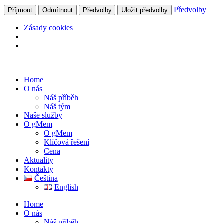
Předvolby
Příjmout
Odmítnout
Předvolby
Uložit předvolby
Zásady cookies
Home
O nás
Náš příběh
Náš tým
Naše služby
O gMem
O gMem
Klíčová řešení
Cena
Aktuality
Kontakty
Čeština
English
Home
O nás
Náš příběh