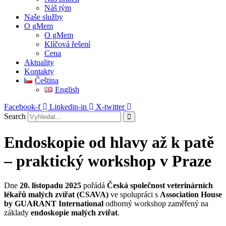
Náš tým
Naše služby
O gMem
O gMem
Klíčová řešení
Cena
Aktuality
Kontakty
Čeština
English
Facebook-f
Linkedin-in
X-twitter
Search
Endoskopie od hlavy až k patě
– praktický workshop v Praze
Dne
20. listopadu 2025
pořádá
Česká společnost veterinárních
lékařů malých zvířat (CSAVA)
ve spolupráci s
Association House
by GUARANT International
odborný workshop zaměřený na
základy
endoskopie malých zvířat
.